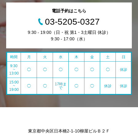
電話予約はこちら
03-5205-0327
9:30 - 19:00（日・祝 第1・3土曜日 休診）
9:30 - 17:00（水）
時間
月
火
水
木
金
土
日
9:30
~
◯
◯
◯
◯
◯
◯
休診
13:00
15:00
17時ま
~
◯
◯
◯
◯
休診
休診
で
19:00
東京都中央区日本橋2-1-10柳屋ビルＢ２Ｆ