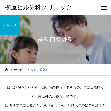
柳屋ビル歯科クリニック
SERVICE
歯科口腔外科
成人歯科検診（中央区
ワイヤー矯正（ブラケ
委託歯科検診・企業歯
ット矯正）
科検診）
サービス
歯科口腔外科
審美的な改善のための
インプラント治療
口にけがをしたとき・口や顎の腫れ・できものが気になる時な
歯科治療
ど、歯以外の治療も可能です。
口周りで気になることがありましたら、ぜひお気軽にご相談くだ