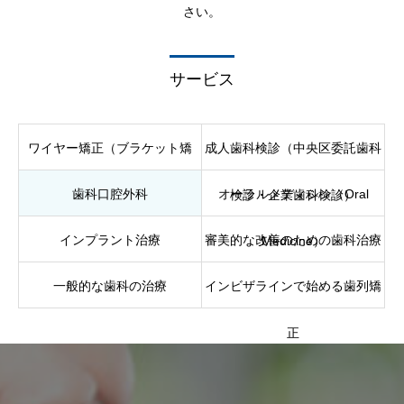
さい。
サービス
ワイヤー矯正（ブラケット矯
成人歯科検診（中央区委託歯科
歯科口腔外科
オーラルメディシン（Oral
正）
検診・企業歯科検診）
インプラント治療
審美的な改善のための歯科治療
Medicine）
一般的な歯科の治療
インビザラインで始める歯列矯
正